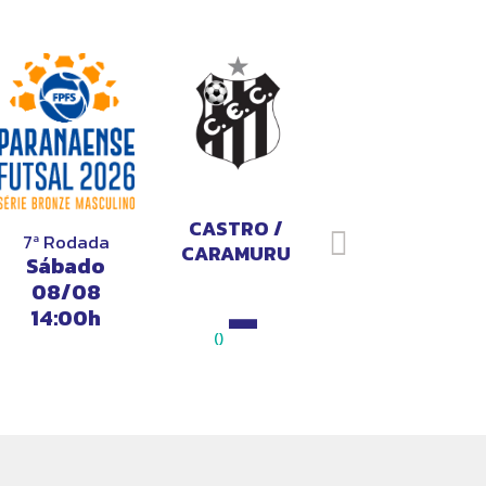
CASTRO /
7ª Rodada
CARAMURU
M
Sábado
FUTSAL
GE
-
08/08
RO
14:00h
()