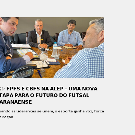
️✨ 𝗙𝗣𝗙𝗦 𝗘 𝗖𝗕𝗙𝗦 𝗡𝗔 𝗔𝗟𝗘𝗣 - 𝗨𝗠𝗔 𝗡𝗢𝗩𝗔
𝗧𝗔𝗣𝗔 𝗣𝗔𝗥𝗔 𝗢 𝗙𝗨𝗧𝗨𝗥𝗢 𝗗𝗢 𝗙𝗨𝗧𝗦𝗔𝗟
𝗔𝗥𝗔𝗡𝗔𝗘𝗡𝗦𝗘
ando as lideranças se unem, o esporte ganha voz, força
direção.