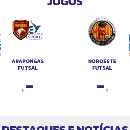
JOGOS
ARAPONGAS
NOROESTE
FUTSAL
FUTSAL
FEMININO/SEMESP
-
-
()
()
DESTAQUES E NOTÍCIAS