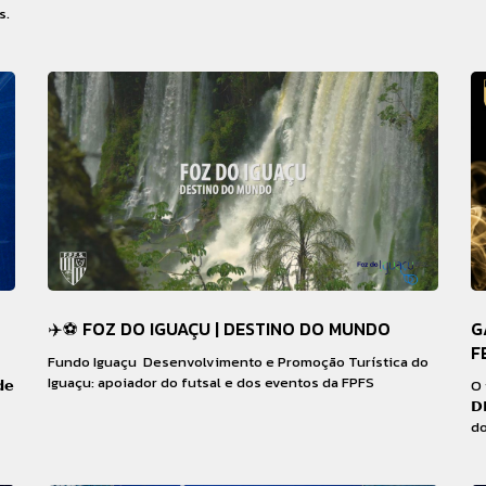
s.
✈️⚽️ FOZ DO IGUAÇU | DESTINO DO MUNDO
G
F
Fundo Iguaçu  Desenvolvimento e Promoção Turística do
Iguaçu: apoiador do futsal e dos eventos da FPFS
𝗱𝗲
O 
𝗗
do