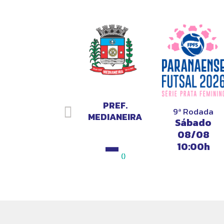
TSAL
PREF.
9ª Rodada
CO
MEDIANEIRA
Sábado
DENSE
FUTSAL
-
08/08
10:00h
()