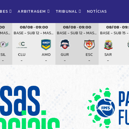
UBES
ARBITRAGEM
TRIBUNAL
NOTÍCIAS
08/08 · 09:00
08/08 · 09:00
08/08 · 09:00
BASE - SUB 12 - MASCULINO
BASE - SUB 12 - MASCULINO
BASE - SUB 15 - MASC
CLU
AMO
GUR
ESC
SAR
AEF
-
-
-
-
-
-