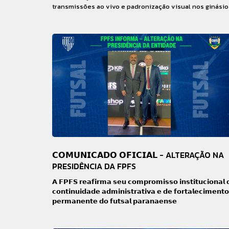
transmissões ao vivo e padronização visual nos ginásio
𝗖𝗢𝗠𝗨𝗡𝗜𝗖𝗔𝗗𝗢 𝗢𝗙𝗜𝗖𝗜𝗔𝗟 - ALTERAÇÃO NA
PRESIDÊNCIA DA FPFS
𝗔 𝗙𝗣𝗙𝗦 𝗿𝗲𝗮𝗳𝗶𝗿𝗺𝗮 𝘀𝗲𝘂 𝗰𝗼𝗺𝗽𝗿𝗼𝗺𝗶𝘀𝘀𝗼 𝗶𝗻𝘀𝘁𝗶𝘁𝘂𝗰𝗶𝗼𝗻𝗮𝗹 
𝗰𝗼𝗻𝘁𝗶𝗻𝘂𝗶𝗱𝗮𝗱𝗲 𝗮𝗱𝗺𝗶𝗻𝗶𝘀𝘁𝗿𝗮𝘁𝗶𝘃𝗮 𝗲 𝗱𝗲 𝗳𝗼𝗿𝘁𝗮𝗹𝗲𝗰𝗶𝗺𝗲𝗻𝘁𝗼
𝗽𝗲𝗿𝗺𝗮𝗻𝗲𝗻𝘁𝗲 𝗱𝗼 𝗳𝘂𝘁𝘀𝗮𝗹 𝗽𝗮𝗿𝗮𝗻𝗮𝗲𝗻𝘀𝗲