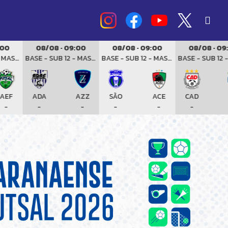
08/08 · 09:00
08/08 · 09:00
08/08 · 09:00
ULINO
BASE - SUB 12 - MASCULINO
BASE - SUB 12 - MASCULINO
BASE - SUB 12
ADA
AZZ
SÃO
ACE
CAD
ACA
-
-
-
-
-
-