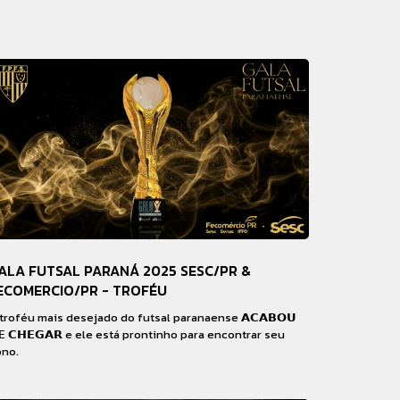
ALA FUTSAL PARANÁ 2025 SESC/PR &
ECOMERCIO/PR - TROFÉU
troféu mais desejado do futsal paranaense 𝗔𝗖𝗔𝗕𝗢𝗨
𝗘 𝗖𝗛𝗘𝗚𝗔𝗥 e ele está prontinho para encontrar seu
no.