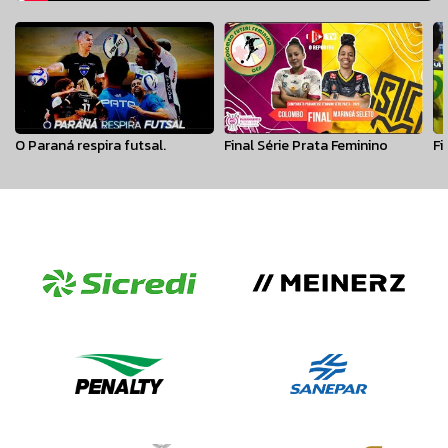
O Paraná respira futsal.
Final Série Prata Feminino
Fi