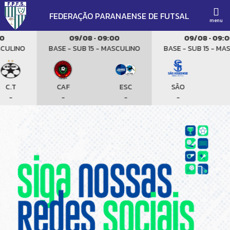
FEDERAÇÃO PARANAENSE DE FUTSAL
menu
09/08 · 09:00
09/08 · 09:00
ULINO
BASE - SUB 15 - MASCULINO
BASE - SUB 15 - MASC
C.T
CAF
ESC
SÃO
-
-
-
-