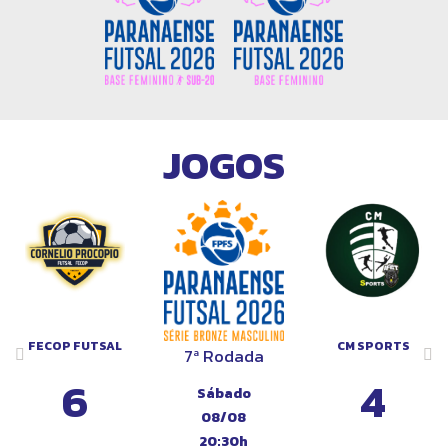
JOGOS
BA
FECOP FUTSAL
CM SPORTS
7ª Rodada
6
4
Sábado
08/08
20:30h